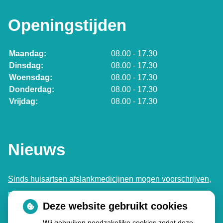
Openingstijden
Maandag:
08.00 - 17.30
Dinsdag:
08.00 - 17.30
Woensdag:
08.00 - 17.30
Donderdag:
08.00 - 17.30
Vrijdag:
08.00 - 17.30
Nieuws
Sinds huisartsen afslankmedicijnen mogen voorschrijven,
neemt gebruik toe
Deze website gebruikt cookies
Schurft sinds corona geen vergeten ziekte meer: aantal
Wij gebruiken noodzakelijke cookies zodat deze