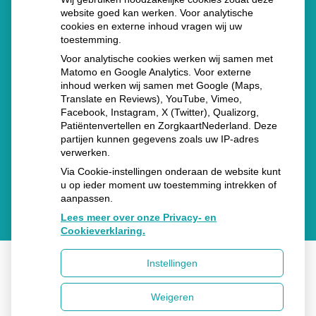
uitbraken fors gestegen
website goed kan werken. Voor analytische
Stoppen met afslankmedicijnen betekent zonder
cookies en externe inhoud vragen wij uw
toestemming.
leefstijlaanpassingen weer gewichtstoename
Voor analytische cookies werken wij samen met
Kookadvies drinkwater in provincie Utrecht vanwege
Matomo en Google Analytics. Voor externe
inhoud werken wij samen met Google (Maps,
besmetting
Translate en Reviews), YouTube, Vimeo,
Terugroepactie babyvoeding Nestlé: bacterie kan baby’s
Facebook, Instagram, X (Twitter), Qualizorg,
Patiëntenvertellen en ZorgkaartNederland. Deze
ziek maken
partijen kunnen gegevens zoals uw IP-adres
verwerken.
Via Cookie-instellingen onderaan de website kunt
u op ieder moment uw toestemming intrekken of
aanpassen.
Lees meer over onze Privacy- en
Cookieverklaring.
Instellingen
Uw Zorg Online
|
Beheer
Weigeren