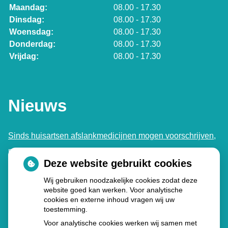
Maandag:
08.00 - 17.30
Dinsdag:
08.00 - 17.30
Woensdag:
08.00 - 17.30
Donderdag:
08.00 - 17.30
Vrijdag:
08.00 - 17.30
Nieuws
Sinds huisartsen afslankmedicijnen mogen voorschrijven,
neemt gebruik toe
Deze website gebruikt cookies
Schurft sinds corona geen vergeten ziekte meer: aantal
Wij gebruiken noodzakelijke cookies zodat deze
uitbraken fors gestegen
website goed kan werken. Voor analytische
Stoppen met afslankmedicijnen betekent zonder
cookies en externe inhoud vragen wij uw
toestemming.
leefstijlaanpassingen weer gewichtstoename
Voor analytische cookies werken wij samen met
Kookadvies drinkwater in provincie Utrecht vanwege