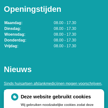
Openingstijden
Maandag:
08.00 - 17.30
Dinsdag:
08.00 - 17.30
Woensdag:
08.00 - 17.30
Donderdag:
08.00 - 17.30
Vrijdag:
08.00 - 17.30
Nieuws
Sinds huisartsen afslankmedicijnen mogen voorschrijven,
neemt gebruik toe
Deze website gebruikt cookies
Schurft sinds corona geen vergeten ziekte meer: aantal
Wij gebruiken noodzakelijke cookies zodat deze
uitbraken fors gestegen