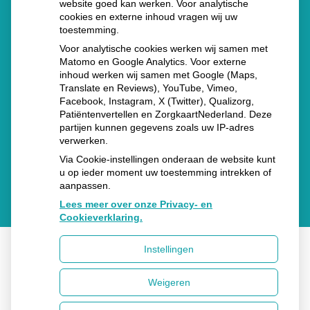
website goed kan werken. Voor analytische
Stoppen met afslankmedicijnen betekent zonder
cookies en externe inhoud vragen wij uw
toestemming.
leefstijlaanpassingen weer gewichtstoename
Voor analytische cookies werken wij samen met
Kookadvies drinkwater in provincie Utrecht vanwege
Matomo en Google Analytics. Voor externe
inhoud werken wij samen met Google (Maps,
besmetting
Translate en Reviews), YouTube, Vimeo,
Terugroepactie babyvoeding Nestlé: bacterie kan baby’s
Facebook, Instagram, X (Twitter), Qualizorg,
Patiëntenvertellen en ZorgkaartNederland. Deze
ziek maken
partijen kunnen gegevens zoals uw IP-adres
verwerken.
Via Cookie-instellingen onderaan de website kunt
u op ieder moment uw toestemming intrekken of
aanpassen.
Lees meer over onze Privacy- en
Cookieverklaring.
Instellingen
Uw Zorg Online
|
Beheer
Weigeren