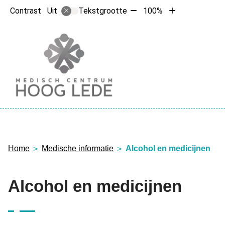
Tekst
Tekst
Contrast
Tekstgrootte
100%
Uit
verkleinen
vergroten
met
met
10%
10%
Hoofdme
Home
Medische informatie
Alcohol en medicijnen
Alcohol en medicijnen