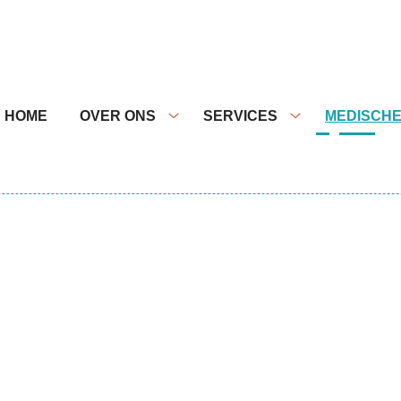
nu
HOME
OVER ONS
SERVICES
MEDISCHE
Over
Services
ons
submenu
submenu