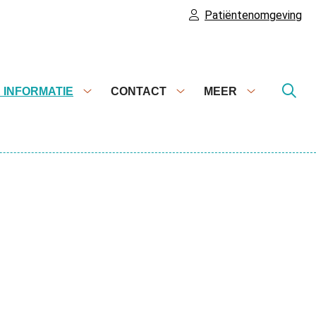
Patiëntenomgeving
 INFORMATIE
CONTACT
MEER
Medische
Contact
Meer
informatie
submenu
submenu
submenu